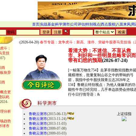
首页
|
实战基金
|
科学测市
|
公司评估
|
特别视点
|
西点股校
|
八面来风
|
周
密码:
可证号
(2026-04-20)
春节专题：龙争虎斗：新高、涨停、突破牛股赛马竞技场（2026.02.
虎斗：
看清大势：不迷信、不盲从救
马竞技
市、利好和一些明显忽略常识而
-07)
带有幻想的预期
(2026-07-24)
阳而
[一鲸落万物生754】去茅非指数轻指数外
革板块异
规模增长，批量复制山谷之中的带响的弓
箭，我指中价牛股扶我青云志2026年之
阳而
134】鲁晓云特别视点：为他人做嫁衣的功
能性牛市已经完结，几乎单边跌势会持续
概念更
行今日行情导语：&
迹以此
2024-
理分析
鲁晓云测市
(2015-06-13)
上证综指
鲁晓云测市
(2013-11-24)
场趋势
鲁晓云测市
(2013-11-03)
环球市
鲁晓云测市
(2009-07-08)
鲁晓云测市
(2009-03-03)