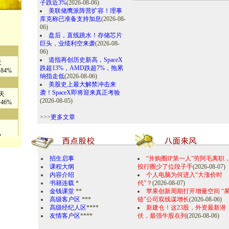
子跌近3%
(2026-08-06)
美联储鹰派阵营扩容！理事
库克称已准备支持加息
(2026-08-
06)
盘后，直线跳水！存储芯片
巨头，业绩利空来袭
(2026-08-
06)
天
道指再创历史新高，SpaceX
.84%
跌超13%，AMD跌超7%，拖累
纳指走低
(2026-08-06)
美股史上最大解禁冲击来
6天
袭！SpaceX即将迎来真正考验
.46%
(2026-08-05)
>>>
更多文章
%
天
招生启事
“并购圈IP第一人”劳阿毛离职
.76%
课程大纲
投行圈少了位段子手
(2026-08-07)
内容介绍
个人电脑为何进入“大涨价时
书籍连载
*
代”？
(2026-08-07)
天
金钱课堂
**
苹果创新周期打开增量空间 “
.97%
高级客户区
***
链”公司双线谋增长
(2026-08-06)
高级经纪人区
****
新建仓！这23股，外资最新潜
天
友情客户区
****
伏，最强牛股在列
(2026-08-06)
.57%