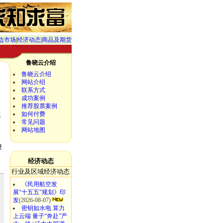
边市场
|
经济动态
|
商品及期货
鲁晓云介绍
13）
(2026-02-22)
春节专题：关于境由心造或心由景生
(2026-02-15)
春节专题：人生
鲁晓云介绍
网站介绍
联系方式
成功案例
推荐股票案例
如何付费
延
常见问题
网站地图
进
经济动态
行业及区域经济动态
《民用航空发
展“十五五”规划》印
发
(2026-08-07)
密钥如水电 算力
上云端 量子“奔赴”产