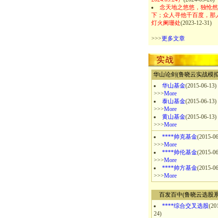
念天地之悠悠，独怆然
下；众人寻他千百度，那
灯火阑珊处
(2023-12-31)
>>>
更多文章
华山论剑(鲁晓云实战模拟
华山基金
(2015-06-13)
>>>
More
泰山基金
(2015-06-13)
>>>
More
黄山基金
(2015-06-13)
>>>
More
****帅克基金
(2015-06
>>>
More
****帅伦基金
(2015-06
>>>
More
****帅方基金
(2015-06
>>>
More
百发百中(鲁晓云选股系
****综合交叉选股
(20
24)