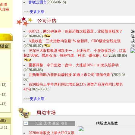
鲁晓云测市
(2008-06-15)
而涕
人却在
>>>
更多文章
600721，两分钟涨停！创新药概念股霸屏，业绩预喜股来了
深
(2026-08-07)
证
A股收盘，三大指数均涨超1% 创新药、CRO概念全线走强
成
(2026-08-07)
指
基金)
沪深三大股指收盘涨跌不一，上证收红。个股涨多跌少，红盘
超2700家。煤炭石油、特种气体、种业、磷化铟、CP
(2026-08-06)
重要调整，今日生效！盘中，大涨超20%！AI龙头股异动
(2026-08-06)
并购重组助力新旧动能转换 加速上市公司“新陈代谢”
(2026-08-
06)
百润股份上半年净利同比增长超23% 酒类产品库存同比增长
-13)
42%
(2026-08-06)
-13)
>>>
更多文章
-13)
统)
汇金·国债·基金·港台
纳斯达克指数
13-11-
2026年港股史上最大IPO立讯