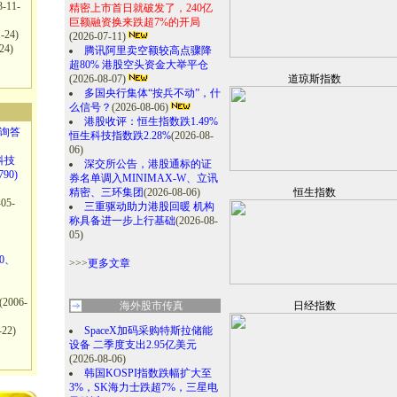
3-11-
精密上市首日就破发了，240亿
巨额融资换来跌超7%的开局
-24)
(2026-07-11)
24)
腾讯阿里卖空额较高点骤降
超80% 港股空头资金大举平仓
(2026-08-07)
道琼斯指数
多国央行集体“按兵不动”，什
么信号？
(2026-08-06)
港股收评：恒生指数跌1.49%
咨询答
恒生科技指数跌2.28%
(2026-08-
06)
科技
深交所公告，港股通标的证
90)
券名单调入MINIMAX-W、立讯
精密、三环集团
(2026-08-06)
恒生指数
-05-
三重驱动助力港股回暖 机构
称具备进一步上行基础
(2026-08-
05)
0、
>>>
更多文章
(2006-
海外股市传真
日经指数
-22)
SpaceX加码采购特斯拉储能
设备 二季度支出2.95亿美元
(2026-08-06)
韩国KOSPI指数跌幅扩大至
3%，SK海力士跌超7%，三星电