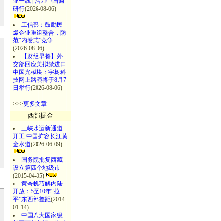
业一线 | 活力中国调
研行
(2026-08-06)
工信部：鼓励民
爆企业重组整合，防
范“内卷式”竞争
(2026-08-06)
【财经早餐】外
交部回应美拟禁进口
中国光模块；宇树科
技网上路演将于8月7
日举行
(2026-08-06)
>>>
更多文章
西部掘金
三峡水运新通道
开工 中国扩容长江黄
金水道
(2026-06-09)
国务院批复西藏
设立第四个地级市
(2015-04-05)
黄奇帆巧解内陆
开放：5至10年“拉
平”东西部差距
(2014-
01-14)
中国八大国家级