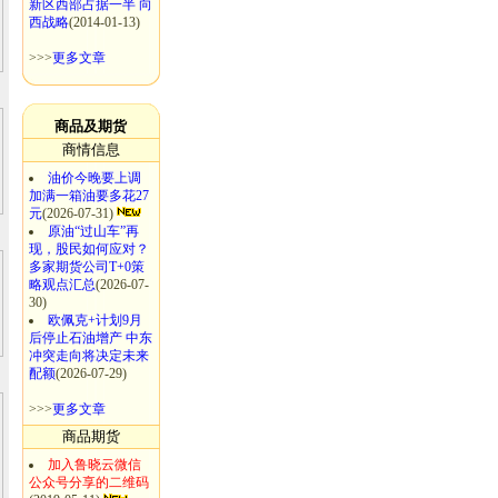
新区西部占据一半 向
西战略
(2014-01-13)
>>>
更多文章
商品及期货
商情信息
油价今晚要上调
加满一箱油要多花27
元
(2026-07-31)
原油“过山车”再
现，股民如何应对？
多家期货公司T+0策
略观点汇总
(2026-07-
30)
欧佩克+计划9月
后停止石油增产 中东
冲突走向将决定未来
配额
(2026-07-29)
>>>
更多文章
商品期货
加入鲁晓云微信
公众号分享的二维码