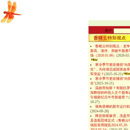
用户:
本站公告
网站备案许
鲁晓云特别视点：龙争
新高、涨停、突破牛股赛
场（2026.01.06）
(2026-02
寒冷季节更应懂得“向
生”，为何湖北或国资改
军突起？
(2025-10-21)
寒冷季节更应懂得“向
生”
(2025-10-21)
温故而知新？有能比茅
加辉煌的科技人文个股奇
引领新纪元牛市新篇章？
(
10-27)
墙角搭梯的股市运行机
(2024-09-28)
降息彻底被否，洗盘市
及选股思维定式（鲁晓云
场投资周报告2024.05.20-
2024.05.24）
(2024-05-26)